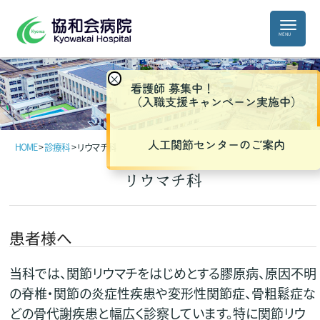
×
看護師 募集中！
（入職支援キャンペーン実施中）
人工関節センターのご案内
HOME
>
診療科
>
リウマチ科
リウマチ科
患者様へ
当科では、関節リウマチをはじめとする膠原病、原因不明
の脊椎・関節の炎症性疾患や変形性関節症、骨粗鬆症な
どの骨代謝疾患と幅広く診察しています。特に関節リウ