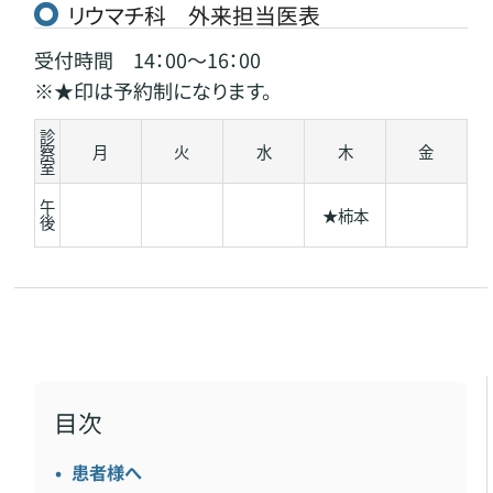
リウマチ科 外来担当医表
受付時間 14：00～16：00
※★印は予約制になります。
診
察
月
火
水
木
金
室
午
★柿本
後
目次
患者様へ