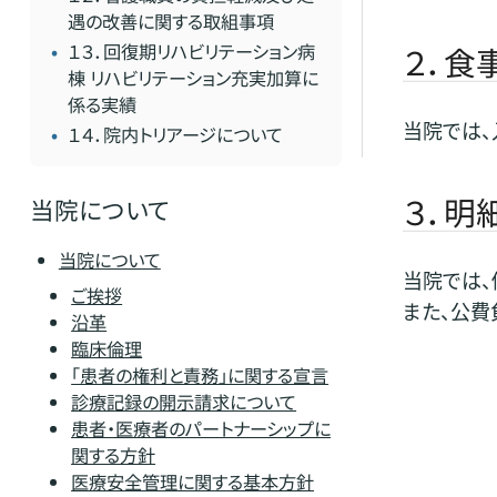
遇の改善に関する取組事項
１３．回復期リハビリテーション病
２．食
棟 リハビリテーション充実加算に
係る実績
当院では、
１４．院内トリアージについて
３．明
当院について
当院について
当院では
ご挨拶
また、公
沿革
臨床倫理
「患者の権利と責務」に関する宣言
診療記録の開示請求について
患者・医療者のパートナーシップに
関する方針
医療安全管理に関する基本方針