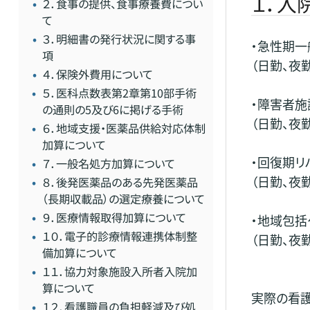
１．入
２．食事の提供、食事療養費につい
て
３．明細書の発行状況に関する事
・急性期一
項
（日勤、夜
４．保険外費用について
５．医科点数表第2章第10部手術
・障害者施
の通則の5及び6に掲げる手術
（日勤、夜
６．地域支援・医薬品供給対応体制
加算について
・回復期リ
７．一般名処方加算について
（日勤、夜
８．後発医薬品のある先発医薬品
（長期収載品）の選定療養について
９．医療情報取得加算について
・地域包括
１０．電子的診療情報連携体制整
（日勤、夜
備加算について
１１．協力対象施設入所者入院加
算について
実際の看護
１２．看護職員の負担軽減及び処