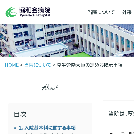
当院に
ついて
外来
HOME
>
当院について
>
厚生労働大臣の定める掲示事項
about
目次
当院は、
１．入院基本料に関する事項