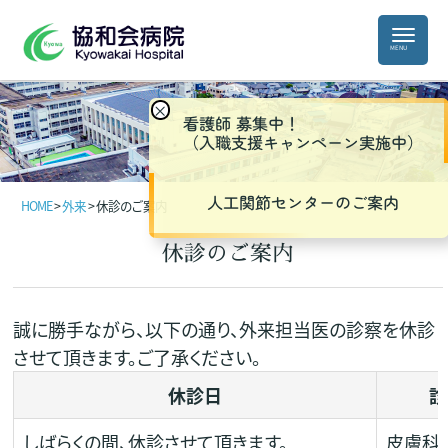
×
看護師 募集中！
（入職支援キャンペーン実施中）
人工関節センターのご案内
HOME
>
外来
>
休診のご案内
休診のご案内
誠に勝手ながら、以下の通り、外来担当医の診察を休診
させて頂きます。ご了承ください。
休診日
診
しばらくの間、休診させて頂きます。
皮膚科