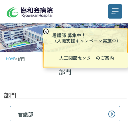
×
看護師 募集中！
（入職支援キャンペーン実施中）
人工関節センターのご案内
HOME
>
部門
部門
部門
看護部