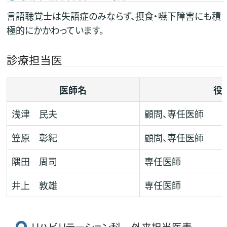
言語聴覚士は失語症のみならず、摂食・嚥下障害にも積
極的にかかわっています。
診療担当医
医師名
役
浅津 民夫
顧問、専任医師
笠原 彰紀
顧問、専任医師
隅田 周司
専任医師
井上 敦雄
専任医師
リハビリテーション科 外来担当医表