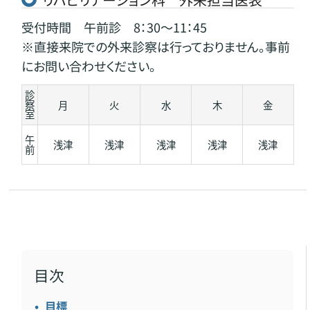
受付時間 午前診 8：30～11：45
※直接来院での外来診察は行っておりません。事前
にお問い合わせください。
診
察
月
火
水
木
金
室
午
浅津
浅津
浅津
浅津
浅津
前
目次
目標