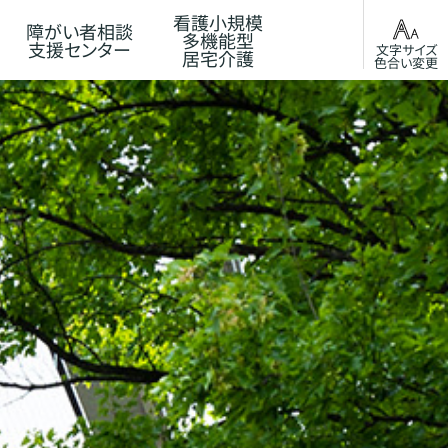
看護小規模
障がい者相談
多機能型
支援センター
文字サイズ
居宅介護
色合い変更