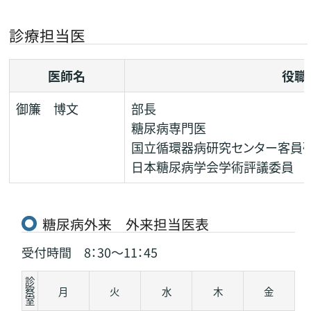
診療担当医
医師名
役職
御簾 博文
部長
糖尿病専門医
国立循環器病研究センター客員
日本糖尿病学会学術評議委員
糖尿病外来 外来担当医表
受付時間 8：30～11：45
診
察
月
火
水
木
金
室