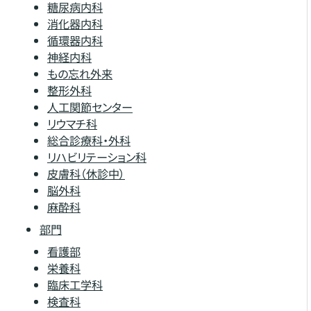
糖尿病内科
消化器内科
循環器内科
神経内科
もの忘れ外来
整形外科
人工関節センター
リウマチ科
総合診療科・外科
リハビリテーション科
皮膚科（休診中）
脳外科
麻酔科
部門
看護部
栄養科
臨床工学科
検査科