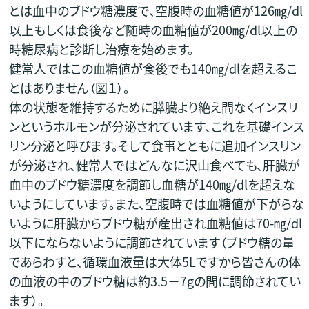
とは血中のブドウ糖濃度で、空腹時の血糖値が126㎎/dl
以上もしくは食後など随時の血糖値が200㎎/dl以上の
時糖尿病と診断し治療を始めます。
健常人ではこの血糖値が食後でも140㎎/dlを超えるこ
とはありません（図１）。
体の状態を維持するために膵臓より絶え間なくインスリ
ンというホルモンが分泌されています、これを基礎インス
リン分泌と呼びます。そして食事とともに追加インスリン
が分泌され、健常人ではどんなに沢山食べても、肝臓が
血中のブドウ糖濃度を調節し血糖が140㎎/dlを超えな
いようにしています。また、空腹時では血糖値が下がらな
いように肝臓からブドウ糖が産出され血糖値は70-㎎/dl
以下にならないように調節されています（ブドウ糖の量
であらわすと、循環血液量は大体5Lですから皆さんの体
の血液の中のブドウ糖は約3.5－7gの間に調節されてい
ます）。