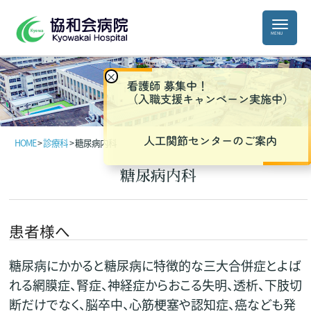
×
看護師 募集中！
（入職支援キャンペーン実施中）
人工関節センターのご案内
HOME
>
診療科
>
糖尿病内科
糖尿病内科
患者様へ
糖尿病にかかると糖尿病に特徴的な三大合併症とよば
れる網膜症、腎症、神経症からおこる失明、透析、下肢切
断だけでなく、脳卒中、心筋梗塞や認知症、癌なども発