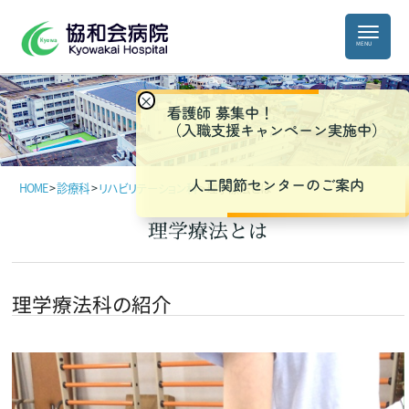
×
看護師 募集中！
（入職支援キャンペーン実施中）
人工関節センターのご案内
HOME
>
診療科
>
リハビリテーション科
>
理学療法とは
理学療法とは
理学療法科の紹介