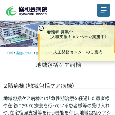
×
看護師 募集中！
（入職支援キャンペーン実施中）
人工関節センターのご案内
HOME
>
当院について
>
病棟
>
地域包括ケア病棟
地域包括ケア病棟
２階病棟（地域包括ケア病棟）
地域包括ケア病棟とは「急性期治療を経過した患者様
や在宅において療養を行っている患者様等の受け入れ
や、在宅復帰支援等を行う機能を有し、地域包括ケアシ