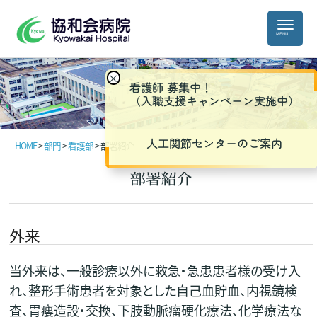
×
看護師 募集中！
（入職支援キャンペーン実施中）
人工関節センターのご案内
HOME
>
部門
>
看護部
>
部署紹介
部署紹介
外来
当外来は、一般診療以外に救急・急患患者様の受け入
れ、整形手術患者を対象とした自己血貯血、内視鏡検
査、胃瘻造設・交換、下肢動脈瘤硬化療法、化学療法な