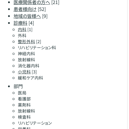
医療関係者の方へ
[21]
患者様向け
[52]
地域の皆様へ
[9]
診療科
[4]
内科
[1]
外科
整形外科
[2]
リハビリテーション科
神経内科
放射線科
消化器内科
小児科
[3]
緩和ケア内科
部門
医局
看護部
薬剤科
放射線科
検査科
リハビリテーション
栄養科