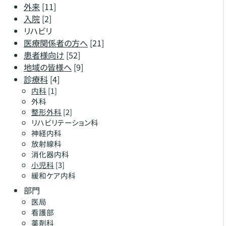
外来
[11]
入院
[2]
リハビリ
医療関係者の方へ
[21]
患者様向け
[52]
地域の皆様へ
[9]
診療科
[4]
内科
[1]
外科
整形外科
[2]
リハビリテーション科
神経内科
放射線科
消化器内科
小児科
[3]
緩和ケア内科
部門
医局
看護部
薬剤科