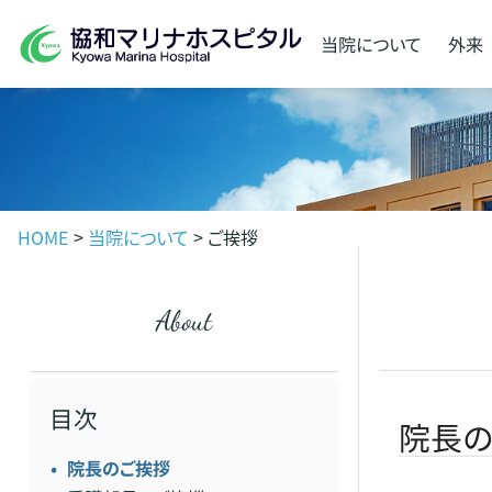
当院に
ついて
外来
HOME
>
当院について
>
ご挨拶
about
目次
院長
院長のご挨拶