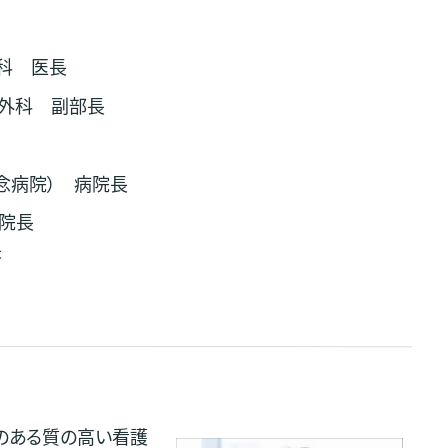
外科 医長
般外科 副部長
念病院） 病院長
病院長
長
”のある質の高い看護