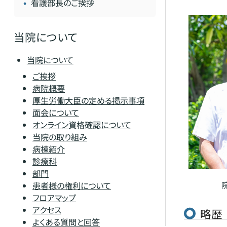
看護部長のご挨拶
当院について
当院について
ご挨拶
病院概要
厚生労働大臣の定める掲示事項
面会について
オンライン資格確認について
当院の取り組み
病棟紹介
診療科
部門
患者様の権利について
フロアマップ
アクセス
略歴
よくある質問と回答