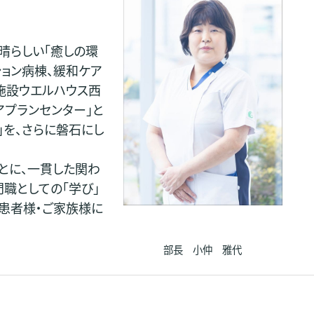
晴らしい「癒しの環
ョン病棟、緩和ケア
施設ウエルハウス西
アプランセンター｣と
」を、さらに磐石にし
とに、一貫した関わ
門職としての「学び」
患者様・ご家族様に
部長 小仲 雅代