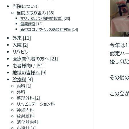
当院について
当院の取り組み
[35]
マリナだより（病院広報誌）
[23]
健康講座
[15]
新型コロナウイルス感染症対策
[14]
外来
[11]
入院
[2]
今年は1
リハビリ
認定ハ
医療関係者の方へ
[21]
優しく広
患者様向け
[51]
地域の皆様へ
[9]
その後の
診療科
[4]
内科
[1]
外科
この会が
整形外科
[2]
リハビリテーション科
神経内科
放射線科
消化器内科
小児科
[3]