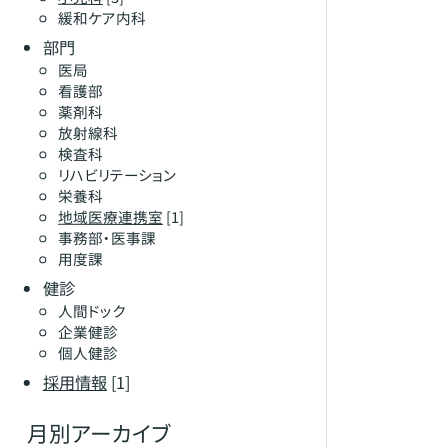
緩和ケア内科
部門
医局
看護部
薬剤科
放射線科
検査科
リハビリテーション
栄養科
地域医療連携室
[1]
事務部・医事課
用度課
健診
人間ドック
企業健診
個人健診
採用情報
[1]
月別アーカイブ