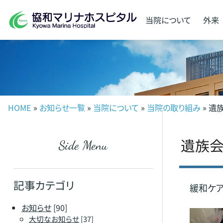
当院に
ついて
外来
HOME
»
お知らせ一覧
»
当院について
»
当院の取り組み
» 遺
遺族会
Side Menu
記事カテゴリ
緩和ケア
お知らせ
[90]
大切なお知らせ
[37]