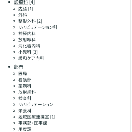
診療科
[4]
内科
[1]
外科
整形外科
[2]
リハビリテーション科
神経内科
放射線科
消化器内科
小児科
[3]
緩和ケア内科
部門
医局
看護部
薬剤科
放射線科
検査科
リハビリテーション
栄養科
地域医療連携室
[1]
事務部・医事課
用度課