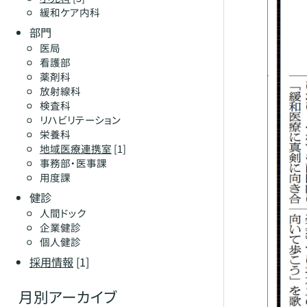
緩和ケア内科
部門
医局
看護部
薬剤科
放射線科
検査科
リハビリテーション
栄養科
地域医療連携室
[1]
事務部・医事課
用度課
健診
人間ドック
企業健診
個人健診
採用情報
[1]
月別アーカイブ