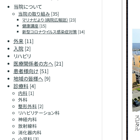
当院について
当院の取り組み
[35]
マリナだより（病院広報誌）
[23]
健康講座
[15]
新型コロナウイルス感染症対策
[14]
外来
[11]
入院
[2]
リハビリ
医療関係者の方へ
[21]
患者様向け
[51]
地域の皆様へ
[9]
診療科
[4]
内科
[1]
外科
整形外科
[2]
リハビリテーション科
神経内科
放射線科
消化器内科
小児科
[3]