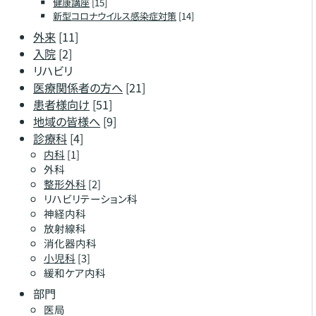
健康講座
[15]
新型コロナウイルス感染症対策
[14]
外来
[11]
入院
[2]
リハビリ
医療関係者の方へ
[21]
患者様向け
[51]
地域の皆様へ
[9]
診療科
[4]
内科
[1]
外科
整形外科
[2]
リハビリテーション科
神経内科
放射線科
消化器内科
小児科
[3]
緩和ケア内科
部門
医局