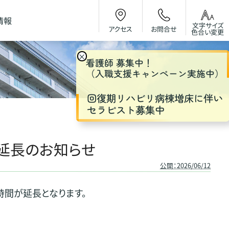
情報
文字サイズ
お問合せ
アクセス
色合い変更
×
看護師 募集中！
（入職支援キャンペーン実施中）
回復期リハビリ病棟増床に伴い
セラピスト募集中
延長のお知らせ
公開：2026/06/12
時間が延長となります。