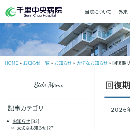
当院に
ついて
外来
HOME
»
お知らせ一覧
»
お知らせ
»
大切なお知らせ
» 回復期
回復期
Side Menu
記事カテゴリ
２０２６
お知らせ
[32]
大切なお知らせ
[27]