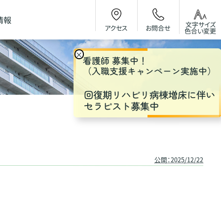
情報
文字サイズ
お問合せ
アクセス
色合い変更
×
看護師 募集中！
（入職支援キャンペーン実施中）
回復期リハビリ病棟増床に伴い
セラピスト募集中
公開：2025/12/22