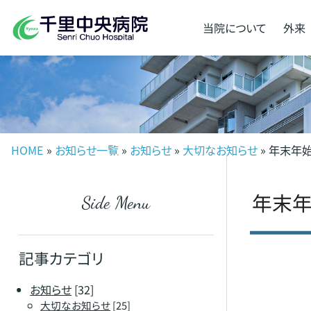
当院に
ついて
外来
HOME
»
お知らせ一覧
»
お知らせ
»
大切なお知らせ
» 年末年
年末
Side Menu
記事カテゴリ
お知らせ
[32]
大切なお知らせ
[25]