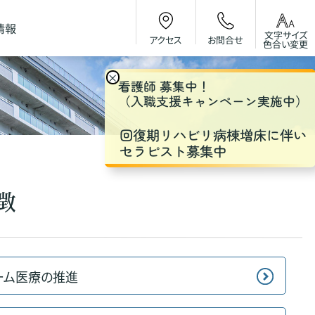
情報
文字サイズ
お問合せ
アクセス
色合い変更
×
看護師 募集中！
（入職支援キャンペーン実施中）
回復期リハビリ病棟増床に伴い
セラピスト募集中
徴
ーム医療の推進