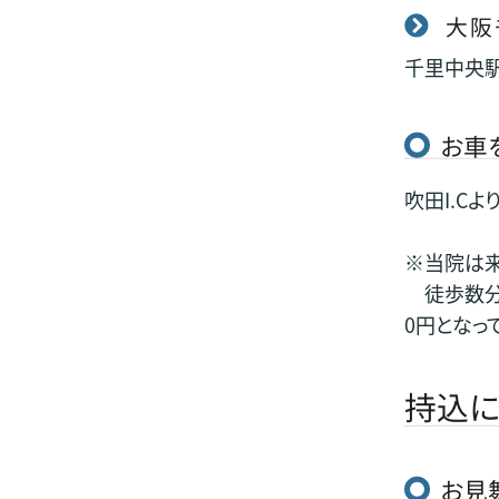
大阪
千里中央駅
お車
吹田I.Cよ
※当院は来
徒歩数分圏
0円となっ
持込に
お見