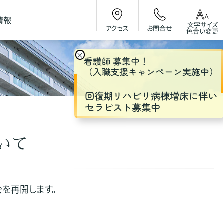
情報
文字サイズ
お問合せ
アクセス
色合い変更
×
看護師 募集中！
（入職支援キャンペーン実施中）
回復期リハビリ病棟増床に伴い
セラピスト募集中
いて
会を再開します。