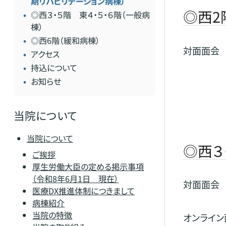
期リハビリテーション病棟）
◎西2
◎西３・５階 東４・５・６階（一般病
棟）
◎西6階（緩和病棟）
対面面会
アクセス
持込について
お知らせ
当院について
当院について
◎西３
ご挨拶
厚生労働大臣の定める掲示事項
（令和8年6月1日 現在）
対面面会
医療DX推進体制につきまして
病棟紹介
当院の特徴
オンライン