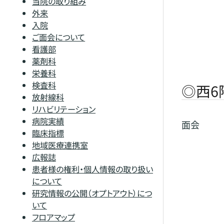
当院の取り組み
外来
入院
ご面会について
看護部
薬剤科
栄養科
検査科
◎西6
放射線科
リハビリテーション
病院実績
面会
臨床指標
地域医療連携室
広報誌
患者様の権利・個人情報の取り扱い
について
研究情報の公開（オプトアウト）につ
いて
フロアマップ