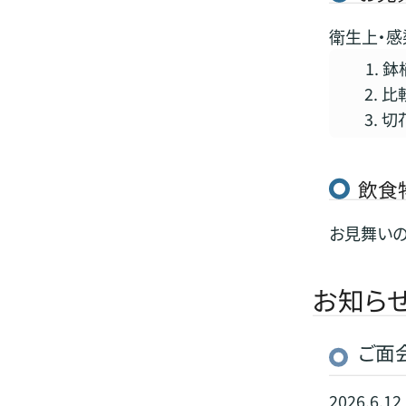
衛生上・感
鉢
比
切
飲食
お見舞いの
お知ら
ご面
2026.6.12