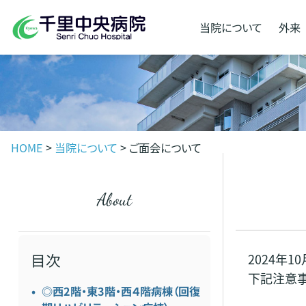
当院に
ついて
外来
HOME
>
当院について
>
ご面会について
about
目次
2024年
下記注意事
◎西2階・東3階・西４階病棟（回復