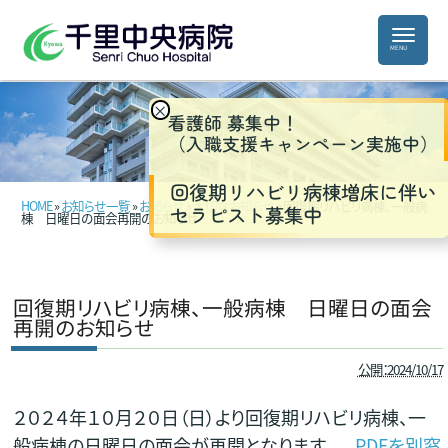
×
看護師 募集中！
（入職支援キャンペーン実施中）
回復期リハビリ病棟増床に伴い
HOME
»
お知らせ一覧
»
お知らせ
»
大切なお知らせ
» 回復期リハビリ病棟、一般病
セラピスト募集中
棟 日曜日の面会再開のお知らせ
回復期リハビリ病棟、一般病棟 日曜日の面会
再開のお知らせ
公開：2024/10/17
２０２４年１０月２０日（日）より回復期リハビリ病棟、一
般病棟の日曜日の面会が再開となります。
PDFを別窓