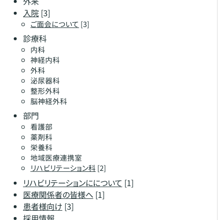
外来
入院
[3]
ご面会について
[3]
診療科
内科
神経内科
外科
泌尿器科
整形外科
脳神経外科
部門
看護部
薬剤科
栄養科
地域医療連携室
リハビリテーション科
[2]
リハビリテーションにについて
[1]
医療関係者の皆様へ
[1]
患者様向け
[3]
採用情報