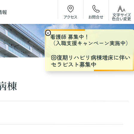
情報
文字サイズ
お問合せ
アクセス
色合い変更
×
看護師 募集中！
（入職支援キャンペーン実施中）
回復期リハビリ病棟増床に伴い
セラピスト募集中
病棟