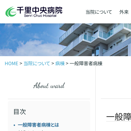
当院に
ついて
外来
HOME
>
当院について
>
病棟
>
一般障害者病棟
about ward
目次
一般
一般障害者病棟とは