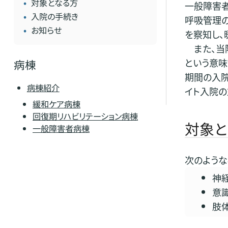
対象となる方
一般障害
入院の手続き
呼吸管理の
お知らせ
を察知し、
また、当院
という意味
病棟
期間の入
病棟紹介
イト入院の
緩和ケア病棟
回復期リハビリテーション病棟
対象と
一般障害者病棟
次のような
神
意
肢