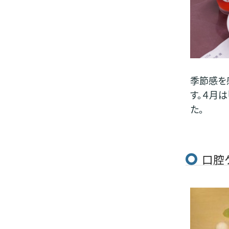
季節感を
す。４月
た。
口腔