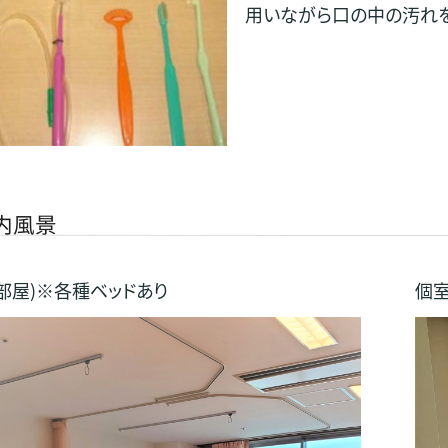
用いながら口の中の汚れを
内風景
人部屋)※各種ベッドあり
個