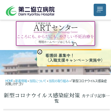
×
看護師 募集中！
（入職支援キャンペーン実施中）
HOME
»
新着情報
»
当院について
»
当院の取り組み
» 「新型コロナウイルス感染症
対策」カテゴリ
新型コロナウイルス感染症対策
カテゴリ記事一
覧