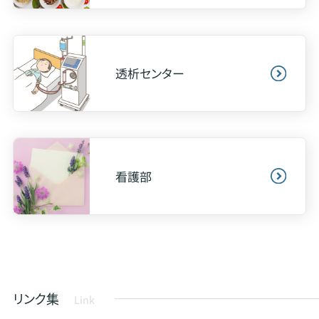
人間ドックCT撮影部位変更のお知らせ
2024.4.22
大切なお知らせ
透析センター
計画停電のお知らせ
2023.5.31
お知らせ
ご面会の一部変更のご案内
2023.5.31
大切なお知らせ
看護部
新型コロナウイルスワクチン（３・４・５・６回目）接種に関する
ご案内
2023.3.13
大切なお知らせ
面会制限を緩和いたします
2022.12.28
お知らせ
リンク集
Link
ART(生殖補助医療)センター開設について