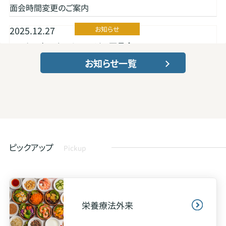
面会時間変更のご案内
2025.12.27
お知らせ
ARTセンターホームぺージの不具合
お知らせ一覧
2025.11.18
お知らせ
NTT西日本回線工事による通話中断に関するお知らせ
2025.10.16
お知らせ
秋祭り開催のご案内
2025.8.17
大切なお知らせ
ピックアップ
Pickup
ご面会の一部変更のご案内
2025.5. 1
お知らせ
人間ドックCT撮影部位変更のお知らせ
栄養療法外来
2025.5. 1
大切なお知らせ