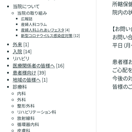
所轄保
当院について
院内の
当院の取り組み
広報誌
産婦人科コラム
【お問い
産婦人科ふれあいフェスタ
[4]
新型コロナウイルス感染症対策
[12]
お問い合
外来
[1]
平日（月～
入院
[14]
リハビリ
患者様
医療関係者の皆様へ
[16]
ご心配を
患者様向け
[39]
今後の
地域の皆様へ
[1]
皆様のご
診療科
内科
外科
整形外科
リハビリテーション科
放射線科
循環器内科
皮膚科