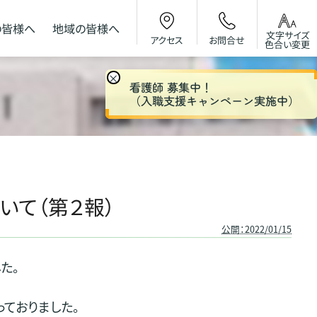
の皆様へ
地域の
皆様へ
文字サイズ
お問合せ
アクセス
色合い変更
×
看護師 募集中！
（入職支援キャンペーン実施中）
いて（第２報）
公開：2022/01/15
た。
ておりました。