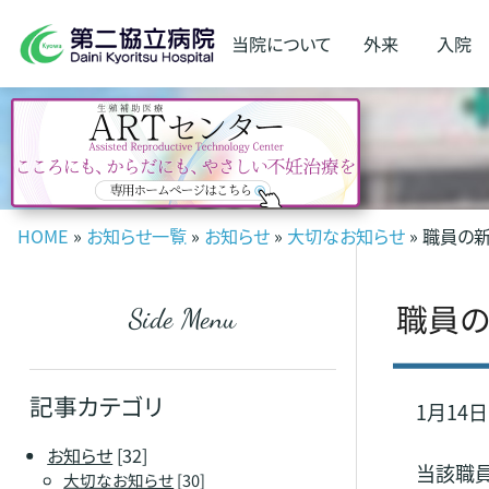
当院に
ついて
外来
入院
HOME
»
お知らせ一覧
»
お知らせ
»
大切なお知らせ
» 職員の
職員の
Side Menu
記事カテゴリ
1月14
お知らせ
[32]
当該職員
大切なお知らせ
[30]