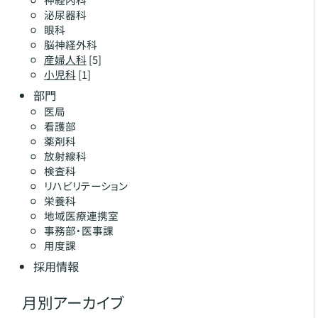
泌尿器科
眼科
脳神経外科
産婦人科
[5]
小児科
[1]
部門
医局
看護部
薬剤科
放射線科
検査科
リハビリテーション
栄養科
地域医療連携室
事務部・医事課
用度課
採用情報
月別アーカイブ