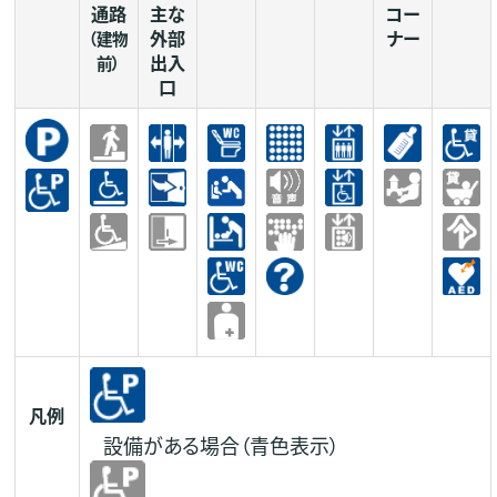
通路
主な
コー
外部
ナー
（建物
出入
前）
口
凡例
設備がある場合（青色表示）