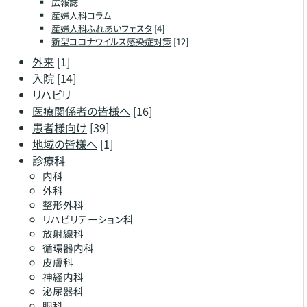
広報誌
産婦人科コラム
産婦人科ふれあいフェスタ
[4]
新型コロナウイルス感染症対策
[12]
外来
[1]
入院
[14]
リハビリ
医療関係者の皆様へ
[16]
患者様向け
[39]
地域の皆様へ
[1]
診療科
内科
外科
整形外科
リハビリテーション科
放射線科
循環器内科
皮膚科
神経内科
泌尿器科
眼科