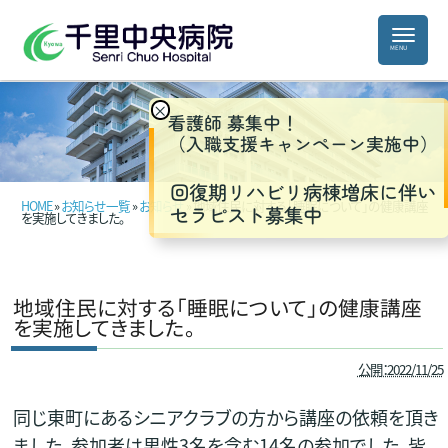
×
看護師 募集中！
（入職支援キャンペーン実施中）
回復期リハビリ病棟増床に伴い
HOME
»
お知らせ一覧
»
お知らせ
» 地域住民に対する「睡眠について」の健康講座
セラピスト募集中
を実施してきました。
地域住民に対する「睡眠について」の健康講座
を実施してきました。
公開：2022/11/25
同じ東町にあるシニアクラブの方から講座の依頼を頂き
ました。参加者は男性3名を含む14名の参加でした。皆