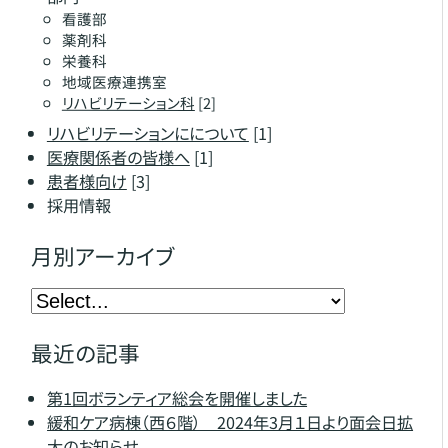
看護部
薬剤科
栄養科
地域医療連携室
リハビリテーション科
[2]
リハビリテーションにについて
[1]
医療関係者の皆様へ
[1]
患者様向け
[3]
採用情報
月別アーカイブ
最近の記事
第1回ボランティア総会を開催しました
緩和ケア病棟（西６階） 2024年3月１日より面会日拡
大のお知らせ