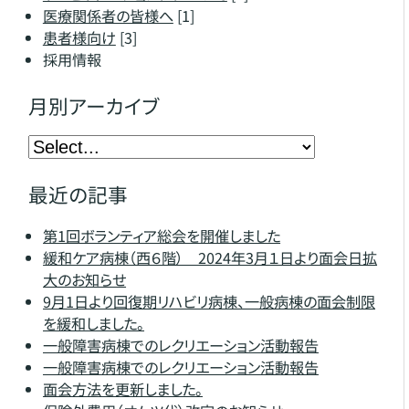
医療関係者の皆様へ
[1]
患者様向け
[3]
採用情報
月別アーカイブ
最近の記事
第1回ボランティア総会を開催しました
緩和ケア病棟（西６階） 2024年3月１日より面会日拡
大のお知らせ
9月1日より回復期リハビリ病棟、一般病棟の面会制限
を緩和しました。
一般障害病棟でのレクリエーション活動報告
一般障害病棟でのレクリエーション活動報告
面会方法を更新しました。