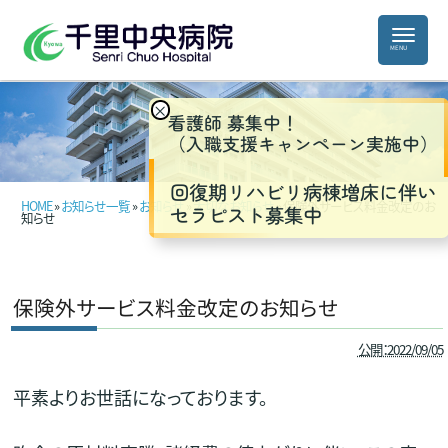
×
看護師 募集中！
（入職支援キャンペーン実施中）
回復期リハビリ病棟増床に伴い
HOME
»
お知らせ一覧
»
お知らせ
»
大切なお知らせ
» 保険外サービス料金改定のお
セラピスト募集中
知らせ
保険外サービス料金改定のお知らせ
公開：2022/09/05
平素よりお世話になっております。