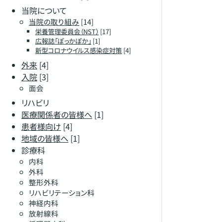
当院について
当院の取り組み
[14]
栄養管理委員会（NST）
[17]
広報誌「ぽっかぽか」
[1]
新型コロナウイルス感染症対策
[4]
外来
[4]
入院
[3]
面会
リハビリ
医療関係者の皆様へ
[1]
患者様向け
[4]
地域の皆様へ
[1]
診療科
内科
外科
整形外科
リハビリテーション科
神経内科
放射線科