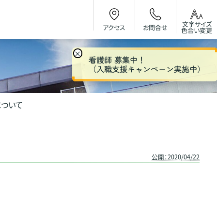
文字サイズ
お問合せ
アクセス
色合い変更
×
看護師 募集中！
（入職支援キャンペーン実施中）
について
て
公開：2020/04/22