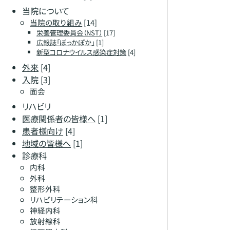
当院について
当院の取り組み
[14]
栄養管理委員会（NST）
[17]
広報誌「ぽっかぽか」
[1]
新型コロナウイルス感染症対策
[4]
外来
[4]
入院
[3]
面会
リハビリ
医療関係者の皆様へ
[1]
患者様向け
[4]
地域の皆様へ
[1]
診療科
内科
外科
整形外科
リハビリテーション科
神経内科
放射線科