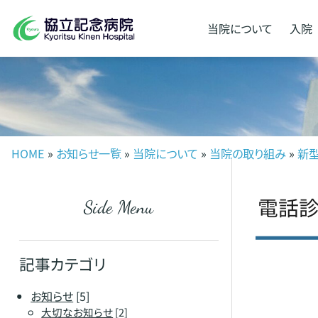
当院に
ついて
入院
HOME
»
お知らせ一覧
»
当院について
»
当院の取り組み
»
新
電話診
Side Menu
記事カテゴリ
お知らせ
[5]
大切なお知らせ
[2]