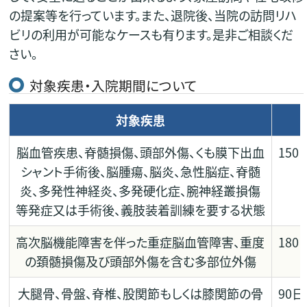
の提案等を行っています。また、退院後、当院の訪問リハ
ビリの利用が可能なケースも有ります。是非ご相談くだ
さい。
対象疾患・入院期間について
対象疾患
脳血管疾患、脊髄損傷、頭部外傷、くも膜下出血
150
シャント手術後、脳腫瘍、脳炎、急性脳症、脊髄
炎、多発性神経炎、多発硬化症、腕神経叢損傷
等発症又は手術後、義肢装着訓練を要する状態
高次脳機能障害を伴った重症脳血管障害、重度
180
の頚髄損傷及び頭部外傷を含む多部位外傷
大腿骨、骨盤、脊椎、股関節もしくは膝関節の骨
90日