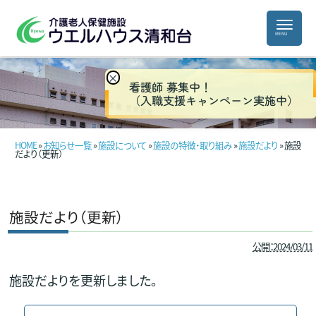
×
看護師 募集中！
（入職支援キャンペーン実施中）
HOME
»
お知らせ一覧
»
施設について
»
施設の特徴・取り組み
»
施設だより
» 施設
だより（更新）
施設だより（更新）
公開：2024/03/11
施設だよりを更新しました。