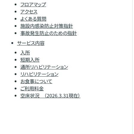
フロアマップ
アクセス
よくある質問
施設内感染防止対策指針
事故発生防止のための指針
サービス内容
入所
短期入所
通所リハビリテーション
リハビリテーション
お食事について
ご利用料金
空床状況 （2026.3.31現在）