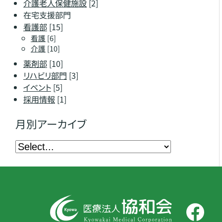
介護老人保健施設
[2]
在宅支援部門
看護部
[15]
看護
[6]
介護
[10]
薬剤部
[10]
リハビリ部門
[3]
イベント
[5]
採用情報
[1]
月別アーカイブ