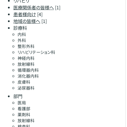
リハビリ
医療関係者の皆様へ
[1]
患者様向け
[4]
地域の皆様へ
[1]
診療科
内科
外科
整形外科
リハビリテーション科
神経内科
放射線科
循環器内科
消化器内科
皮膚科
泌尿器科
部門
医局
看護部
薬剤科
放射線科
検査科