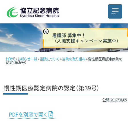
×
看護師 募集中！
（入職支援キャンペーン実施中）
HOME
»
お知らせ一覧
»
当院について
»
当院の取り組み
» 慢性期医療認定病院の
認定（第39号）
慢性期医療認定病院の認定（第39号）
公開：2017/07/05
PDFを別窓で開く