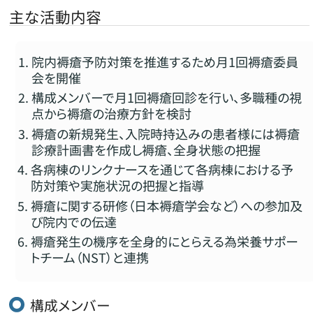
主な活動内容
院内褥瘡予防対策を推進するため月1回褥瘡委員
会を開催
構成メンバーで月1回褥瘡回診を行い、多職種の視
点から褥瘡の治療方針を検討
褥瘡の新規発生、入院時持込みの患者様には褥瘡
診療計画書を作成し褥瘡、全身状態の把握
各病棟のリンクナースを通じて各病棟における予
防対策や実施状況の把握と指導
褥瘡に関する研修（日本褥瘡学会など）への参加及
び院内での伝達
褥瘡発生の機序を全身的にとらえる為栄養サポー
トチーム（NST）と連携
構成メンバー