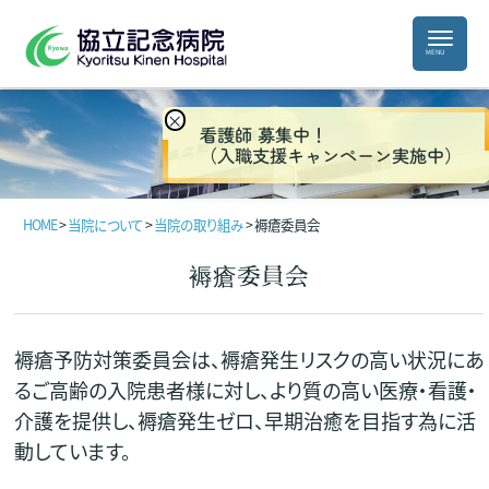
×
看護師 募集中！
（入職支援キャンペーン実施中）
HOME
>
当院について
>
当院の取り組み
>
褥瘡委員会
褥瘡委員会
褥瘡予防対策委員会は、褥瘡発生リスクの高い状況にあ
るご高齢の入院患者様に対し、より質の高い医療・看護・
介護を提供し、褥瘡発生ゼロ、早期治癒を目指す為に活
動しています。