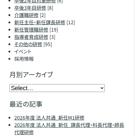
卒後2年目対象研修
[6]
卒後3年目研修
[8]
介護職研修
[2]
新任主任・新任課長研修
[12]
新任管理職研修
[19]
指導者育成研修
[3]
その他の研修
[95]
イベント
採用情報
月別アーカイブ
最近の記事
2026年度 法人共通_新任M1研修
2026年度 法人共通_新任_課長代理・科長代理・師長
代理研修