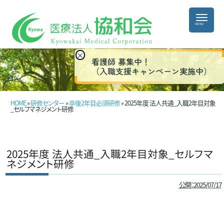
×
看護師 募集中！
（入職支援キャンペーン実施中）
HOME
»
研修センター
»
卒後2年目必須研修
» 2025年度 法人共通_入職2年目対象
_セルフマネジメント研修
2025年度 法人共通_入職2年目対象_セルフマ
ネジメント研修
公開：2025/07/17