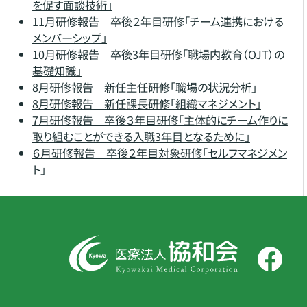
を促す⾯談技術」
11月研修報告 卒後２年⽬研修「チーム連携における
メンバーシップ」
10月研修報告 卒後3年⽬研修「職場内教育（OJT）の
基礎知識」
8月研修報告 新任主任研修「職場の状況分析」
8月研修報告 新任課長研修「組織マネジメント」
7月研修報告 卒後３年目研修「主体的にチーム作りに
取り組むことができる入職3年目となるために」
６月研修報告 卒後２年目対象研修「セルフマネジメン
ト」