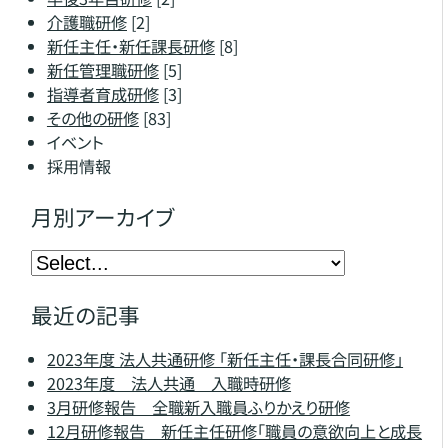
介護職研修
[2]
新任主任・新任課長研修
[8]
新任管理職研修
[5]
指導者育成研修
[3]
その他の研修
[83]
イベント
採用情報
月別アーカイブ
最近の記事
2023年度 法人共通研修 「新任主任・課長合同研修」
2023年度 法人共通 入職時研修
3月研修報告 全職新⼊職員ふりかえり研修
12月研修報告 新任主任研修「職員の意欲向上と成⻑