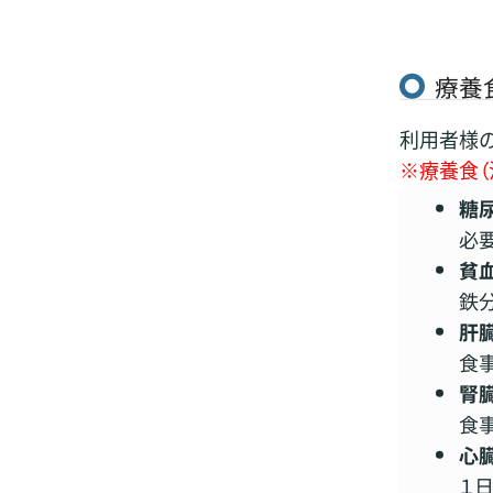
療養
利用者様の
※療養食（
糖
必
貧
鉄
肝
食
腎
食
心
１