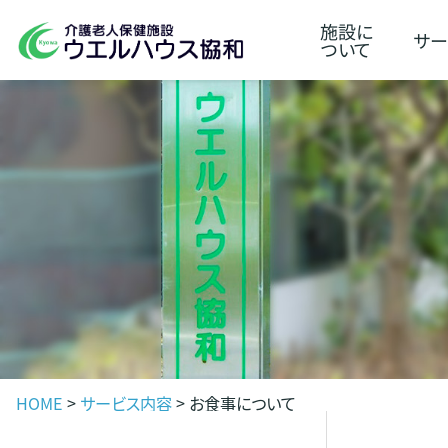
施設に
サー
ついて
HOME
>
サービス内容
>
お食事について