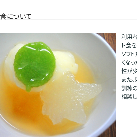
ト食について
利用者
ト食を
ソフト
くなっ
性が少
また、
訓練の
相談し