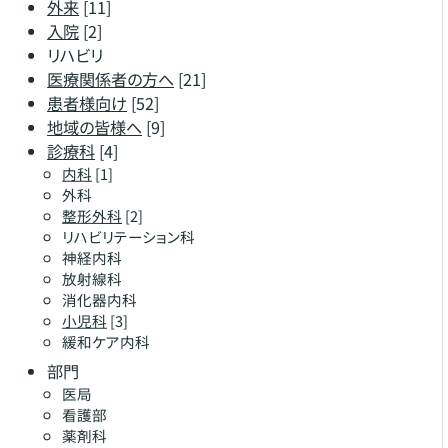
外来
[11]
入院
[2]
リハビリ
医療関係者の方へ
[21]
患者様向け
[52]
地域の皆様へ
[9]
診療科
[4]
内科
[1]
外科
整形外科
[2]
リハビリテーション科
神経内科
放射線科
消化器内科
小児科
[3]
緩和ケア内科
部門
医局
看護部
薬剤科