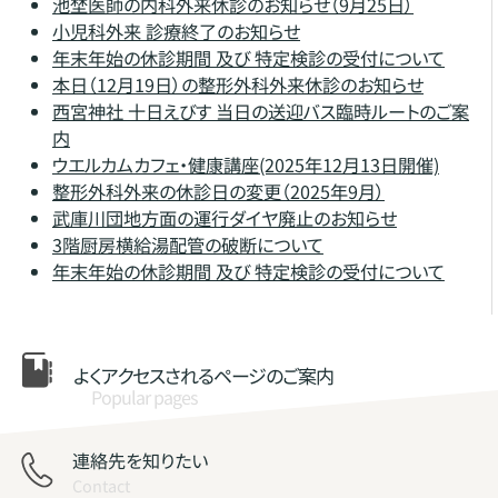
池埜医師の内科外来休診のお知らせ（9月25日）
小児科外来 診療終了のお知らせ
年末年始の休診期間 及び 特定検診の受付について
本日（12月19日）の整形外科外来休診のお知らせ
西宮神社 十日えびす 当日の送迎バス臨時ルートのご案
内
ウエルカムカフェ・健康講座(2025年12月13日開催)
整形外科外来の休診日の変更（2025年9月）
武庫川団地方面の運行ダイヤ廃止のお知らせ
3階厨房横給湯配管の破断について
年末年始の休診期間 及び 特定検診の受付について
よくアクセスされる
ページのご案内
Popular pages
連絡先を知りたい
Contact